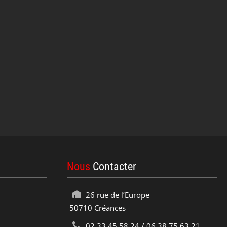
Nous
Contacter
26 rue de l’Europe
50710 Créances
02.33.45.58.24 / 06.38.75.63.21