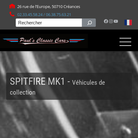
Panneau de gestion des cookies
26 rue de l’Europe, 50710 Créances
02.33.45.58.24 / 06.38.75.63.21
Facebook
Instagram
YouTube
Rechercher
SPITFIRE MK1 -
Véhicules de
collection