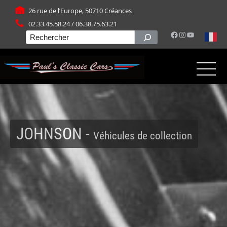
Panneau de gestion des cookies
26 rue de l’Europe, 50710 Créances
02.33.45.58.24 / 06.38.75.63.21
Facebook
Instagram
YouTube
Rechercher
JOHNSON -
Véhicules de collection