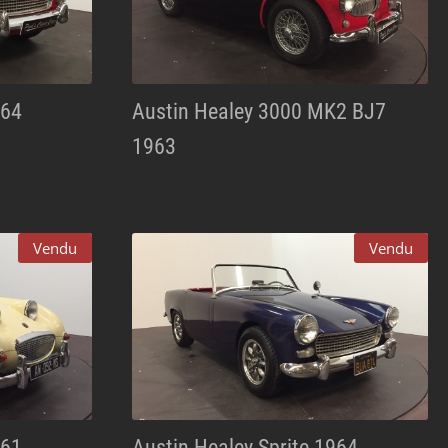
964
Austin Healey 3000 MK2 BJ7
1963
Vendu
Vendu
961
Austin Healey Sprite 1964