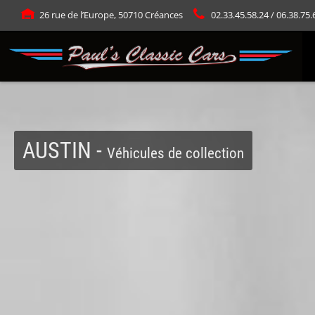
Panneau de gestion des cookies
26 rue de l’Europe, 50710 Créances
02.33.45.58.24 / 06.38.75.
AUSTIN -
Véhicules de collection