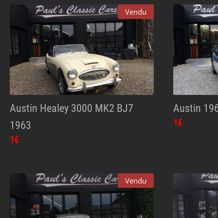
Vendu
Austin Healey 3000 MK2 BJ7
Austin 19
1€
1963
1€
Vendu