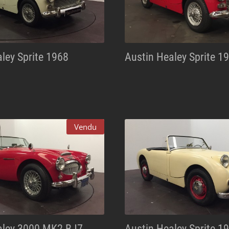
ley Sprite 1968
Austin Healey Sprite 1
Vendu
aley 3000 MK2 BJ7
Austin Healey Sprite 1