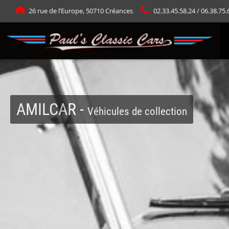
Panneau de gestion des cookies
26 rue de l’Europe, 50710 Créances
02.33.45.58.24 / 06.38.75.
AMILCAR -
Véhicules de collection