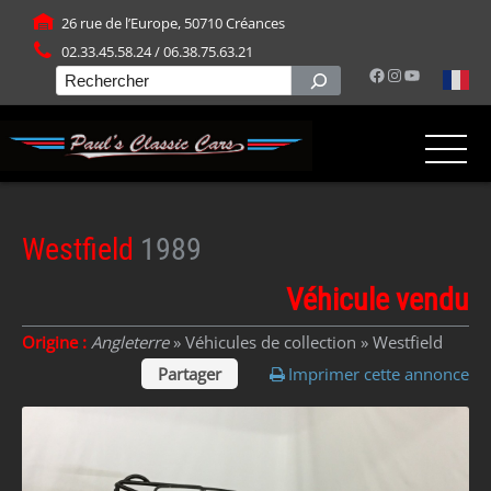
Panneau de gestion des cookies
26 rue de l’Europe, 50710 Créances
02.33.45.58.24 / 06.38.75.63.21
Facebook
Instagram
YouTube
Rechercher
Westfield
1989
Véhicule vendu
Origine :
Angleterre
» Véhicules de collection »
Westfield
Partager
Imprimer cette annonce