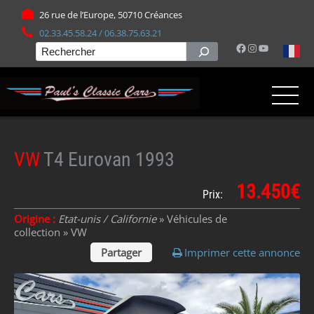
Panneau de gestion des cookies
26 rue de l’Europe, 50710 Créances
02.33.45.58.24 / 06.38.75.63.21
Facebook
Instagram
YouTube
Rechercher
VW
T4 Eurovan 1993
13.450€
Prix:
Origine :
Etat-unis / Californie
» Véhicules de
collection »
VW
Partager
Imprimer cette annonce