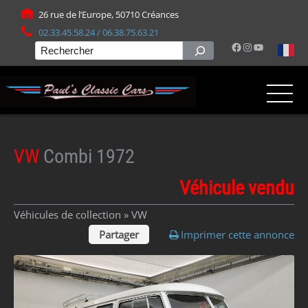
Panneau de gestion des cookies
26 rue de l’Europe, 50710 Créances
02.33.45.58.24 / 06.38.75.63.21
Facebook
Instagram
YouTube
Rechercher
VW
Combi 1972
Véhicule vendu
Véhicules de collection »
VW
Partager
Imprimer cette annonce