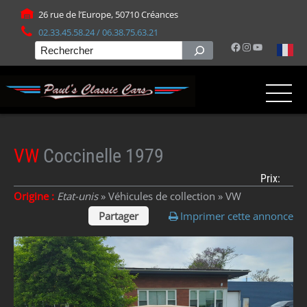
Panneau de gestion des cookies
26 rue de l’Europe, 50710 Créances
02.33.45.58.24 / 06.38.75.63.21
Facebook
Instagram
YouTube
Rechercher
VW
Coccinelle 1979
Prix:
Origine :
Etat-unis
» Véhicules de collection »
VW
Partager
Imprimer cette annonce