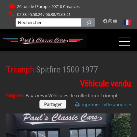
Panneau de gestion des cookies
26 rue de l’Europe, 50710 Créances
02.33.45.58.24 / 06.38.75.63.21
Facebook
Instagram
YouTube
Rechercher
Triumph
Spitfire 1500 1977
Véhicule vendu
Origine :
Etat-unis
» Véhicules de collection »
Triumph
Partager
Imprimer cette annonce