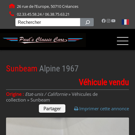
Panneau de gestion des cookies
26 rue de l’Europe, 50710 Créances
02.33.45.58.24 / 06.38.75.63.21
Facebook
Instagram
YouTube
Rechercher
Sunbeam
Alpine 1967
Véhicule vendu
Origine :
Etat-unis / Californie
» Véhicules de
collection »
Sunbeam
Partager
Imprimer cette annonce