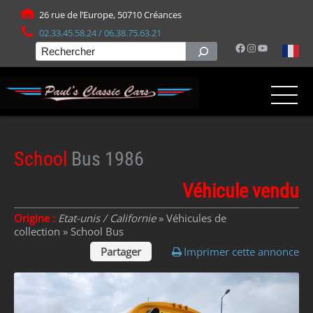
Panneau de gestion des cookies
26 rue de l’Europe, 50710 Créances
02.33.45.58.24 / 06.38.75.63.21
Facebook
Instagram
YouTube
Rechercher
School
Bus 1986
Véhicule vendu
Origine :
Etat-unis / Californie
» Véhicules de
collection »
School Bus
Partager
Imprimer cette annonce