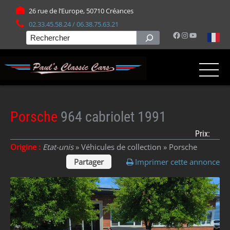
Panneau de gestion des cookies
26 rue de l’Europe, 50710 Créances
02.33.45.58.24 / 06.38.75.63.21
Facebook
Instagram
YouTube
Rechercher
Porsche
964 cabriolet 1991
Prix:
Origine :
Etat-unis
» Véhicules de collection »
Porsche
Partager
Imprimer cette annonce