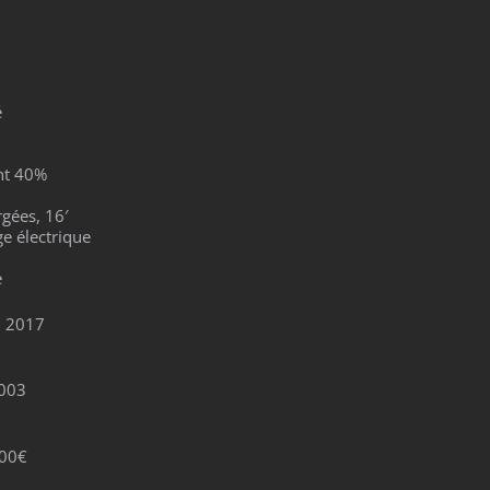
é
ant 40%
rgées, 16′
ge électrique
e
n 2017
2003
000€