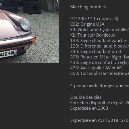
Matching numbers
911340: 911 coupé (US)
C02: Origine USA
F9: Violet améthyste métallis
KL: Tout cuir Bordeaux
139: Siège chauffant gauche
220: Différentiel auto bloqu
340: Siège chauffant droit
395: Roues en Métal léger, fo
438: Siège de confort D régla
473: Avec spoiler AV et AR
650: Toit coulissant électriqu
4 pneus neufs Bridgestone e
Double des clés
Entretien disponible depuis 
Expertisée en 2003
Expertisée en Avril 2018: 57