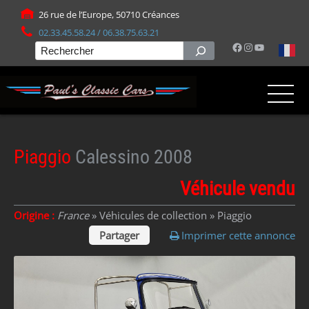
Panneau de gestion des cookies
26 rue de l’Europe, 50710 Créances
02.33.45.58.24 / 06.38.75.63.21
Facebook
Instagram
YouTube
Rechercher
Piaggio
Calessino 2008
Véhicule vendu
Origine :
France
» Véhicules de collection »
Piaggio
Partager
Imprimer cette annonce