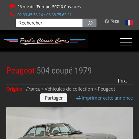
Panneau de gestion des cookies
26 rue de l’Europe, 50710 Créances
02.33.45.58.24 / 06.38.75.63.21
Facebook
Instagram
YouTube
Rechercher
Peugeot
504 coupé 1979
Prix:
Origine :
France
» Véhicules de collection »
Peugeot
Partager
Imprimer cette annonce