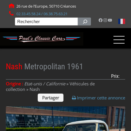
Panneau de gestion des cookies
26 rue de l’Europe, 50710 Créances
02.33.45.58.24 / 06.38.75.63.21
Facebook
Instagram
YouTube
Rechercher
Nash
Metropolitan 1961
Prix:
Origine :
Etat-unis / Californie
» Véhicules de
collection »
Nash
Partager
Imprimer cette annonce