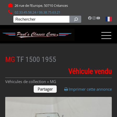
Panneau de gestion des cookies
26 rue de l’Europe, 50710 Créances
02.33.45.58.24 / 06.38.75.63.21
Facebook
Instagram
YouTube
Rechercher
MG
TF 1500 1955
Véhicule vendu
Véhicules de collection »
MG
Partager
Imprimer cette annonce