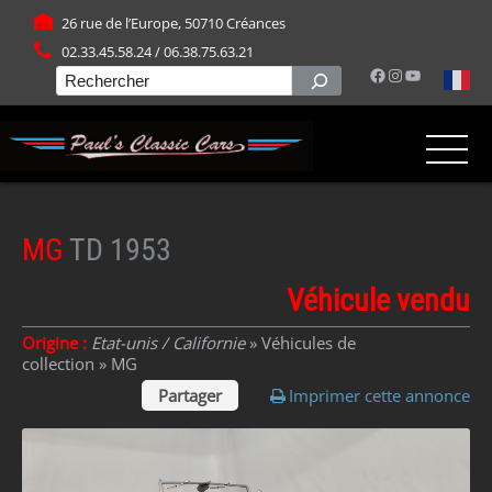
Panneau de gestion des cookies
26 rue de l’Europe, 50710 Créances
02.33.45.58.24 / 06.38.75.63.21
Facebook
Instagram
YouTube
Rechercher
MG
TD 1953
Véhicule vendu
Origine :
Etat-unis / Californie
» Véhicules de
collection »
MG
Partager
Imprimer cette annonce