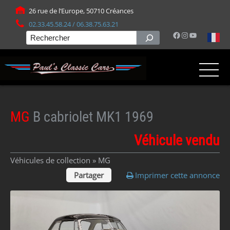
Panneau de gestion des cookies
26 rue de l’Europe, 50710 Créances
02.33.45.58.24 / 06.38.75.63.21
Facebook
Instagram
YouTube
Rechercher
MG
B cabriolet MK1 1969
Véhicule vendu
Véhicules de collection »
MG
Partager
Imprimer cette annonce