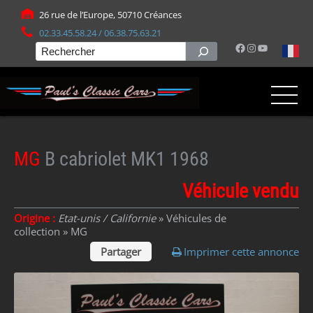
Panneau de gestion des cookies
26 rue de l’Europe, 50710 Créances
02.33.45.58.24 / 06.38.75.63.21
Facebook
Instagram
YouTube
Rechercher
MG
B cabriolet MK1 1968
Véhicule vendu
Origine :
Etat-unis / Californie
» Véhicules de
collection »
MG
Partager
Imprimer cette annonce