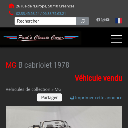
Panneau de gestion des cookies
26 rue de l’Europe, 50710 Créances
02.33.45.58.24 / 06.38.75.63.21
Facebook
Instagram
YouTube
Rechercher
MG
B cabriolet 1978
Véhicule vendu
Véhicules de collection »
MG
Partager
Imprimer cette annonce