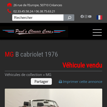
Panneau de gestion des cookies
26 rue de l’Europe, 50710 Créances
02.33.45.58.24 / 06.38.75.63.21
Facebook
Instagram
YouTube
Rechercher
MG
B cabriolet 1976
Véhicule vendu
Véhicules de collection »
MG
Partager
Imprimer cette annonce