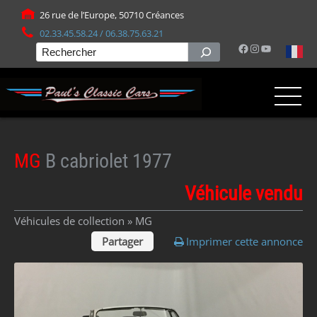
Panneau de gestion des cookies
26 rue de l’Europe, 50710 Créances
02.33.45.58.24 / 06.38.75.63.21
Facebook
Instagram
YouTube
Rechercher
MG
B cabriolet 1977
Véhicule vendu
Véhicules de collection »
MG
Partager
Imprimer cette annonce