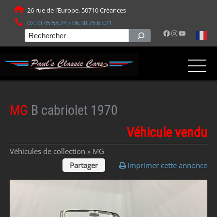
Panneau de gestion des cookies
26 rue de l’Europe, 50710 Créances
02.33.45.58.24 / 06.38.75.63.21
Facebook
Instagram
YouTube
Rechercher
MG
B cabriolet 1970
Véhicule vendu
Véhicules de collection »
MG
Partager
Imprimer cette annonce