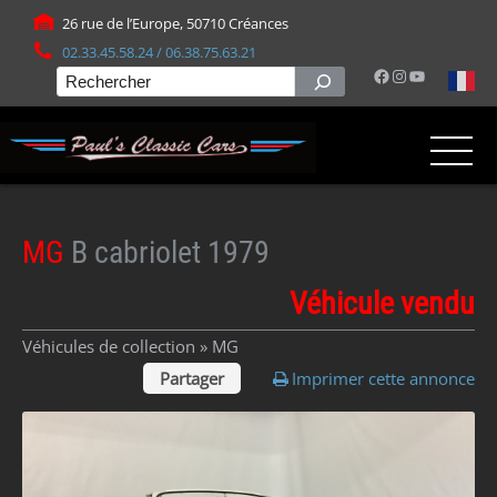
Panneau de gestion des cookies
26 rue de l’Europe, 50710 Créances
02.33.45.58.24 / 06.38.75.63.21
Facebook
Instagram
YouTube
Rechercher
MG
B cabriolet 1979
Véhicule vendu
Véhicules de collection »
MG
Partager
Imprimer cette annonce