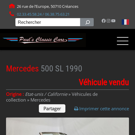
Panneau de gestion des cookies
26 rue de l’Europe, 50710 Créances
02.33.45.58.24 / 06.38.75.63.21
Facebook
Instagram
YouTube
Rechercher
Mercedes
500 SL 1990
Véhicule vendu
Origine :
Etat-unis / Californie
» Véhicules de
collection »
Mercedes
Partager
Imprimer cette annonce