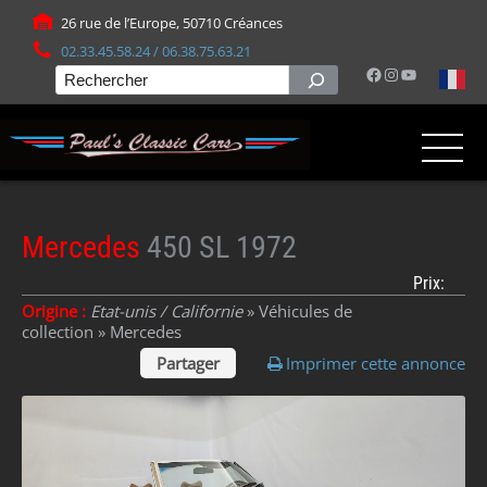
Panneau de gestion des cookies
26 rue de l’Europe, 50710 Créances
02.33.45.58.24 / 06.38.75.63.21
Facebook
Instagram
YouTube
Rechercher
Mercedes
450 SL 1972
Prix:
Origine :
Etat-unis / Californie
» Véhicules de
collection »
Mercedes
Partager
Imprimer cette annonce