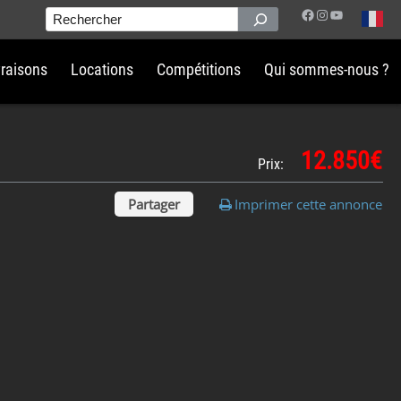
Facebook
Instagram
YouTube
Rechercher
vraisons
Locations
Compétitions
Qui sommes-nous ?
12.850€
Prix:
Partager
Imprimer cette annonce