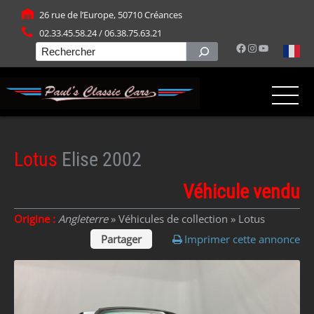
Panneau de gestion des cookies
26 rue de l’Europe, 50710 Créances
02.33.45.58.24 / 06.38.75.63.21
Facebook
Instagram
YouTube
Rechercher
Lotus
Elise 2002
Véhicule vendu
Origine :
Angleterre
» Véhicules de collection »
Lotus
Partager
Imprimer cette annonce