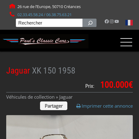
Panneau de gestion des cookies
26 rue de l’Europe, 50710 Créances
02.33.45.58.24 / 06.38.75.63.21
Facebook
Instagram
YouTube
Rechercher
Jaguar
XK 150 1958
100.000€
Prix:
Véhicules de collection »
Jaguar
Partager
Imprimer cette annonce