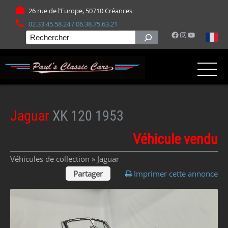
Panneau de gestion des cookies
26 rue de l’Europe, 50710 Créances
02.33.45.58.24 / 06.38.75.63.21
Facebook
Instagram
YouTube
Rechercher
Jaguar
XK 120 1953
Véhicule vendu
Véhicules de collection »
Jaguar
Partager
Imprimer cette annonce