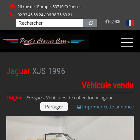
Panneau de gestion des cookies
26 rue de l’Europe, 50710 Créances
02.33.45.58.24 / 06.38.75.63.21
Facebook
Instagram
YouTube
Rechercher
Jaguar
XJS 1996
Véhicule vendu
Origine :
Europe
» Véhicules de collection »
Jaguar
Partager
Imprimer cette annonce