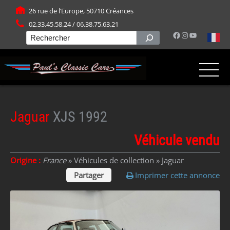
Panneau de gestion des cookies
26 rue de l’Europe, 50710 Créances
02.33.45.58.24 / 06.38.75.63.21
Facebook
Instagram
YouTube
Rechercher
Jaguar
XJS 1992
Véhicule vendu
Origine :
France
» Véhicules de collection »
Jaguar
Partager
Imprimer cette annonce