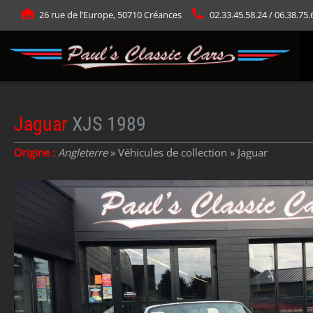
Panneau de gestion des cookies
26 rue de l’Europe, 50710 Créances
02.33.45.58.24 / 06.38.75.
Jaguar
XJS 1989
Origine :
Angleterre
» Véhicules de collection »
Jaguar