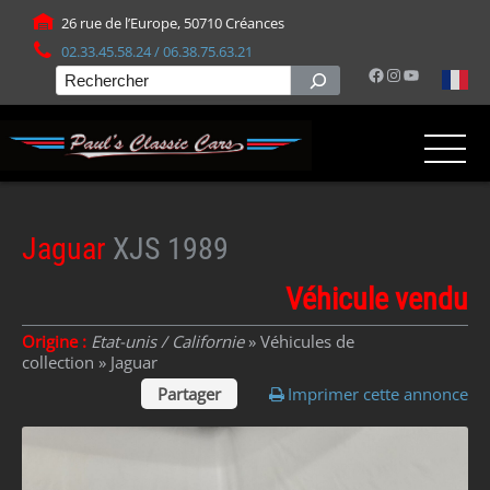
Panneau de gestion des cookies
26 rue de l’Europe, 50710 Créances
02.33.45.58.24 / 06.38.75.63.21
Facebook
Instagram
YouTube
Rechercher
Jaguar
XJS 1989
Véhicule vendu
Origine :
Etat-unis / Californie
» Véhicules de
collection »
Jaguar
Partager
Imprimer cette annonce