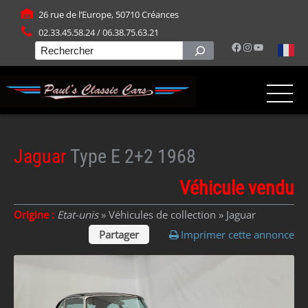
Panneau de gestion des cookies
26 rue de l’Europe, 50710 Créances
02.33.45.58.24 / 06.38.75.63.21
Facebook
Instagram
YouTube
Rechercher
Jaguar
Type E 2+2 1968
Véhicule vendu
Origine :
Etat-unis
» Véhicules de collection »
Jaguar
Partager
Imprimer cette annonce