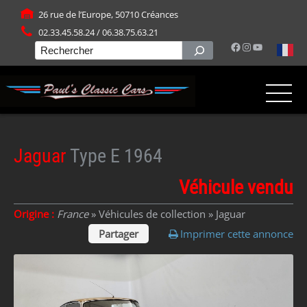
Panneau de gestion des cookies
26 rue de l’Europe, 50710 Créances
02.33.45.58.24 / 06.38.75.63.21
Facebook
Instagram
YouTube
Rechercher
Jaguar
Type E 1964
Véhicule vendu
Origine :
France
» Véhicules de collection »
Jaguar
Partager
Imprimer cette annonce