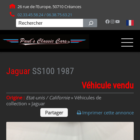
Panneau de gestion des cookies
26 rue de l’Europe, 50710 Créances
02.33.45.58.24 / 06.38.75.63.21
Facebook
Instagram
YouTube
Rechercher
Jaguar
SS100 1987
Véhicule vendu
Origine :
Etat-unis / Californie
» Véhicules de
collection »
Jaguar
Partager
Imprimer cette annonce