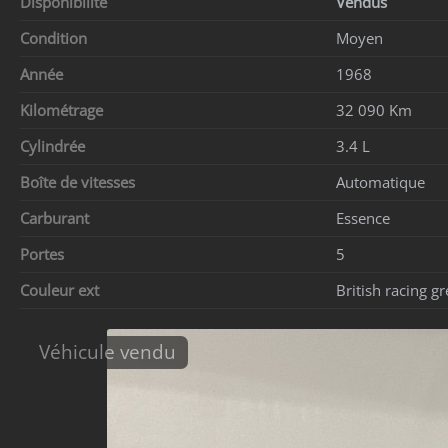
Disponibilité
Vendus
Condition
Moyen
Année
1968
Kilométrage
32 090 Km
Cylindrée
3.4 L
Boîte de vitesses
Automatique
Carburant
Essence
Portes
5
Couleur ext
British racing g
Véhicule vendu