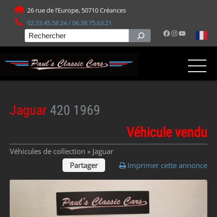
Panneau de gestion des cookies
26 rue de l’Europe, 50710 Créances
02.33.45.58.24 / 06.38.75.63.21
Facebook
Instagram
YouTube
Rechercher
Jaguar
420 1969
Véhicule vendu
Véhicules de collection »
Jaguar
Partager
Imprimer cette annonce