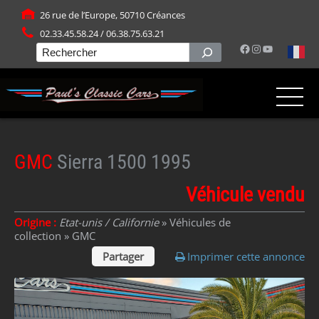
Panneau de gestion des cookies
26 rue de l’Europe, 50710 Créances
02.33.45.58.24 / 06.38.75.63.21
Facebook
Instagram
YouTube
Rechercher
GMC
Sierra 1500 1995
Véhicule vendu
Origine :
Etat-unis / Californie
» Véhicules de
collection »
GMC
Partager
Imprimer cette annonce