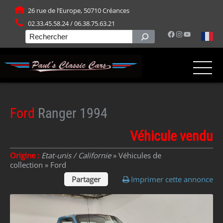
Panneau de gestion des cookies
26 rue de l’Europe, 50710 Créances
02.33.45.58.24 / 06.38.75.63.21
Facebook
Instagram
YouTube
Rechercher
Ford
Ranger 1994
Véhicule vendu
Origine :
Etat-unis / Californie
» Véhicules de
collection »
Ford
Partager
Imprimer cette annonce