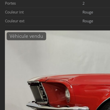
Portes
2
Couleur int
Rouge
Couleur ext
Rouge
Véhicule vendu