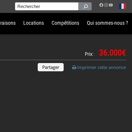
Facebook
Instagram
YouTube
Rechercher
vraisons
Locations
Compétitions
Qui sommes-nous ?
36.000€
Prix:
Partager
Imprimer cette annonce