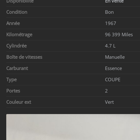
Disponibilité
En vente
Condition
Bon
Année
1967
Kilométrage
96 399 Miles
Cylindrée
4.7 L
Boîte de vitesses
Manuelle
Carburant
Essence
Type
COUPE
Portes
2
Couleur ext
Vert