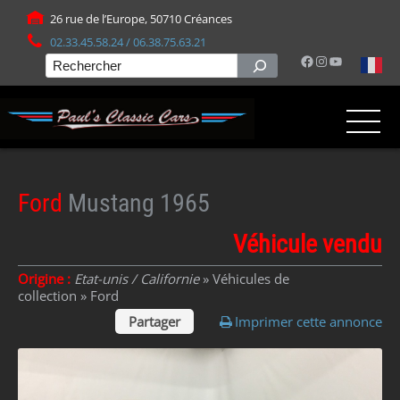
Panneau de gestion des cookies
26 rue de l’Europe, 50710 Créances
02.33.45.58.24 / 06.38.75.63.21
Facebook
Instagram
YouTube
Rechercher
Ford
Mustang 1965
Véhicule vendu
Origine :
Etat-unis / Californie
» Véhicules de
collection »
Ford
Partager
Imprimer cette annonce