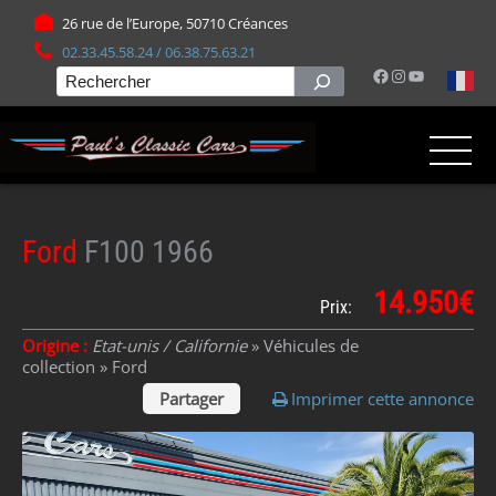
Panneau de gestion des cookies
26 rue de l’Europe, 50710 Créances
02.33.45.58.24 / 06.38.75.63.21
Facebook
Instagram
YouTube
Rechercher
Ford
F100 1966
14.950€
Prix:
Origine :
Etat-unis / Californie
» Véhicules de
collection »
Ford
Partager
Imprimer cette annonce