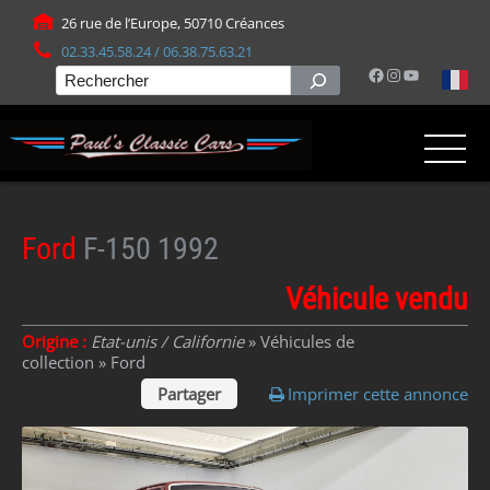
Panneau de gestion des cookies
26 rue de l’Europe, 50710 Créances
02.33.45.58.24 / 06.38.75.63.21
Facebook
Instagram
YouTube
Rechercher
Ford
F-150 1992
Véhicule vendu
Origine :
Etat-unis / Californie
» Véhicules de
collection »
Ford
Partager
Imprimer cette annonce