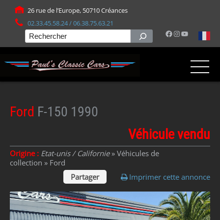
Panneau de gestion des cookies
26 rue de l’Europe, 50710 Créances
02.33.45.58.24 / 06.38.75.63.21
Facebook
Instagram
YouTube
Rechercher
Ford
F-150 1990
Véhicule vendu
Origine :
Etat-unis / Californie
» Véhicules de
collection »
Ford
Partager
Imprimer cette annonce