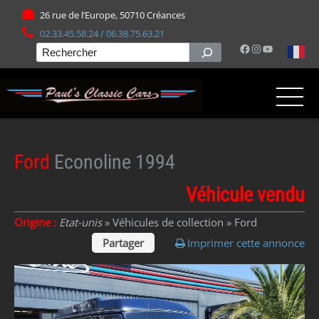
Panneau de gestion des cookies
26 rue de l’Europe, 50710 Créances
02.33.45.58.24 / 06.38.75.63.21
Facebook
Instagram
YouTube
Rechercher
Ford
Econoline 1994
Véhicule vendu
Origine :
Etat-unis
» Véhicules de collection »
Ford
Partager
Imprimer cette annonce